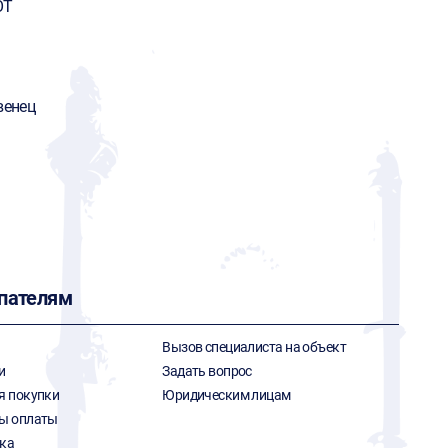
OT
венец
пателям
Вызов специалиста на объект
и
Задать вопрос
я покупки
Юридическим лицам
ы оплаты
ка