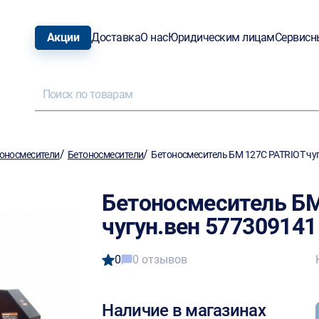
Акции
Доставка
О нас
Юридическим лицам
Сервисн
/
/
оносмесители
Бетоносмесители
Бетоносмеситель БМ 127C PATRIOT чу
Бетоносмеситель БМ
чугун.вен 577309141
0
0 отзывов
Наличие в магазинах