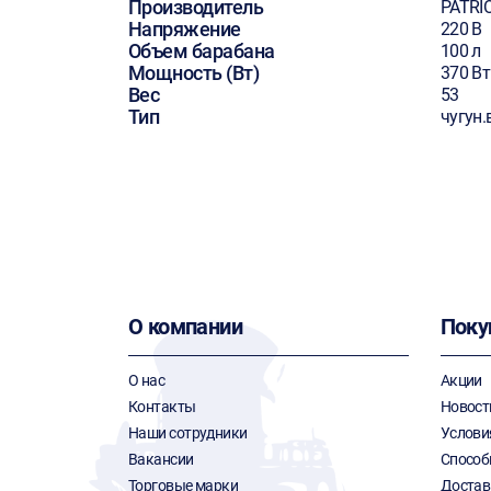
Производитель
PATRI
Напряжение
220 В
Объем барабана
100 л
Мощность (Вт)
370 Вт
Вес
53
Тип
чугун.
О компании
Поку
О нас
Акции
Контакты
Новост
Наши сотрудники
Услови
Вакансии
Способ
Торговые марки
Достав