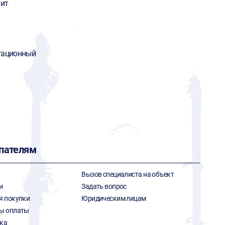
ит
тационный
пателям
Вызов специалиста на объект
и
Задать вопрос
я покупки
Юридическим лицам
ы оплаты
ка