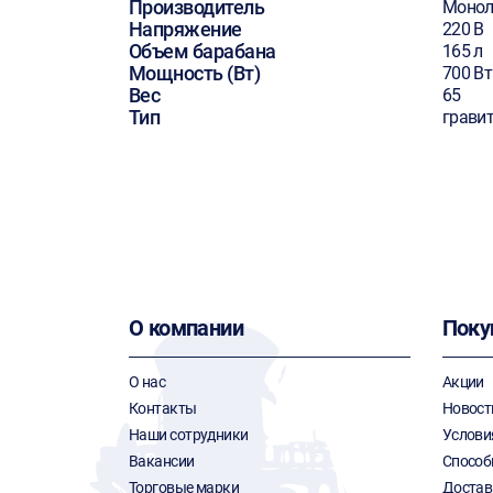
Производитель
Монол
Напряжение
220 В
Объем барабана
165 л
Мощность (Вт)
700 Вт
Вес
65
Тип
грави
О компании
Поку
О нас
Акции
Контакты
Новост
Наши сотрудники
Услови
Вакансии
Способ
Торговые марки
Достав