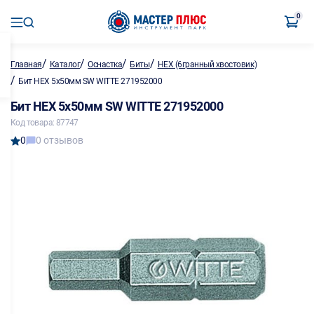
0
/
/
/
/
Главная
Каталог
Оснастка
Биты
HEX (6гранный хвостовик)
/
Бит HEX 5х50мм SW WITTE 271952000
Бит HEX 5х50мм SW WITTE 271952000
Код товара: 87747
0
0 отзывов