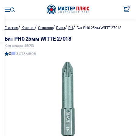
0
/
/
/
/
/
Главная
Каталог
Оснастка
Биты
PH
Бит PH0 25мм WITTE 27018
Бит PH0 25мм WITTE 27018
Код товара: 45093
0
0 отзывов