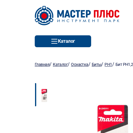
Каталог
/
/
/
/
/
Главная
Каталог
Оснастка
Биты
PH1
Бит PH1,2