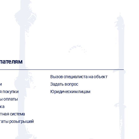
пателям
Вызов специалиста на объект
и
Задать вопрос
я покупки
Юридическим лицам
ы оплаты
ка
тная система
таты розыгрышей