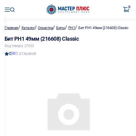
0
/
/
/
/
/
Главная
Каталог
Оснастка
Биты
PH1
Бит PH1 49мм (216608) Classic
Бит PH1 49мм (216608) Classic
Код товара: 27653
0
0 отзывов