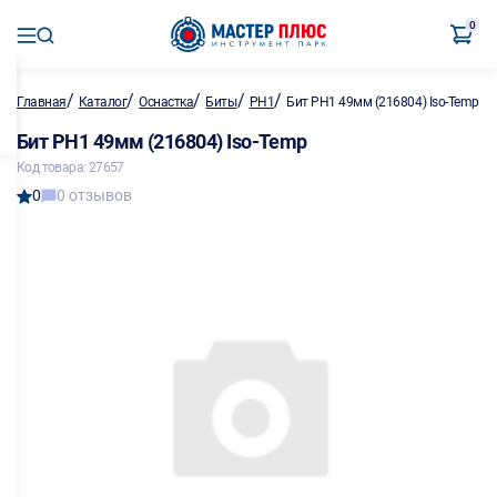
0
/
/
/
/
/
Главная
Каталог
Оснастка
Биты
PH1
Бит PH1 49мм (216804) Iso-Temp
Бит PH1 49мм (216804) Iso-Temp
Код товара: 27657
0
0 отзывов