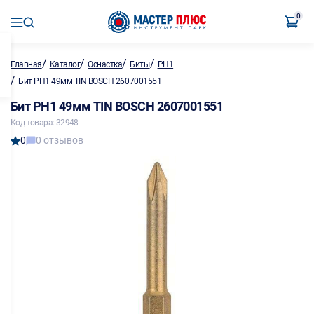
0
/
/
/
/
Главная
Каталог
Оснастка
Биты
PH1
/
Бит PH1 49мм TIN BOSCH 2607001551
Бит PH1 49мм TIN BOSCH 2607001551
Код товара: 32948
0
0 отзывов