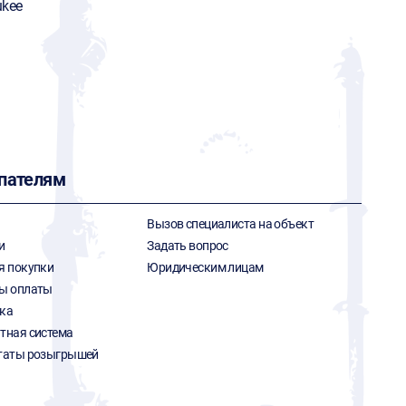
ukee
пателям
Вызов специалиста на объект
и
Задать вопрос
я покупки
Юридическим лицам
ы оплаты
ка
тная система
таты розыгрышей