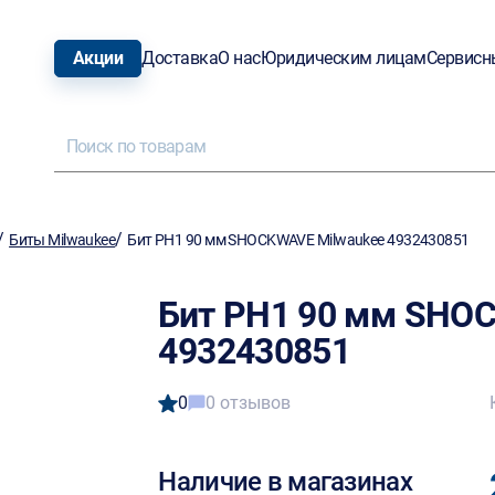
Акции
Доставка
О нас
Юридическим лицам
Сервисн
/
/
Биты Milwaukee
Бит PH1 90 мм SHOCKWAVE Milwaukee 4932430851
Бит PH1 90 мм SHO
4932430851
0
0 отзывов
Наличие в магазинах