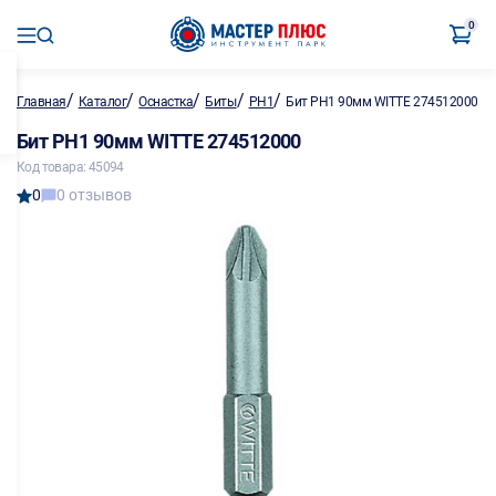
0
/
/
/
/
/
Главная
Каталог
Оснастка
Биты
PH1
Бит PH1 90мм WITTE 274512000
Бит PH1 90мм WITTE 274512000
Код товара: 45094
0
0 отзывов