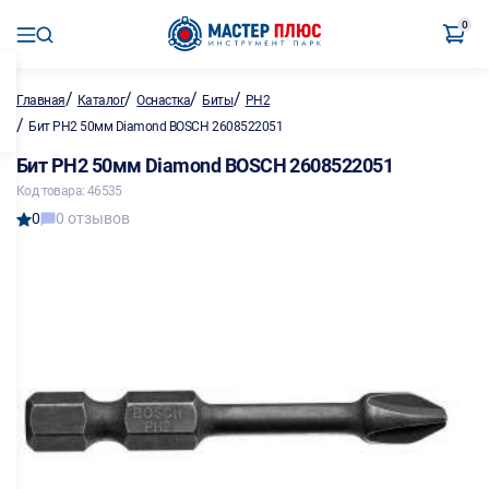
0
/
/
/
/
Главная
Каталог
Оснастка
Биты
PH2
/
Бит PH2 50мм Diamond BOSCH 2608522051
Бит PH2 50мм Diamond BOSCH 2608522051
Код товара: 46535
0
0 отзывов