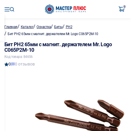
0
/
/
/
/
Главная
Каталог
Оснастка
Биты
PH2
/
Бит PH2 65мм с магнит. держателем Mr. Logo C065P2M-10
Бит PH2 65мм с магнит. держателем Mr. Logo
C065P2M-10
Код товара: 84656
0
0 отзывов