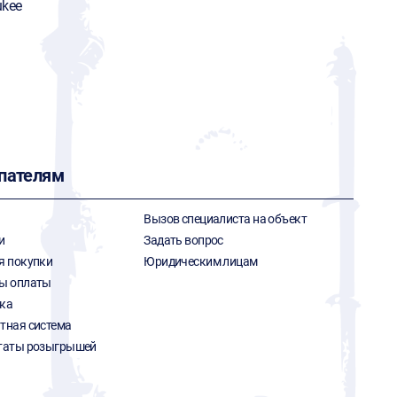
ukee
пателям
Вызов специалиста на объект
и
Задать вопрос
я покупки
Юридическим лицам
ы оплаты
ка
тная система
таты розыгрышей