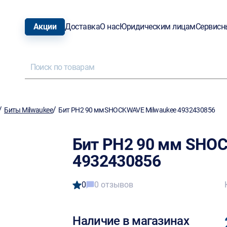
Акции
Доставка
О нас
Юридическим лицам
Сервисн
/
/
Биты Milwaukee
Бит PH2 90 мм SHOCKWAVE Milwaukee 4932430856
Бит PH2 90 мм SHO
4932430856
0
0 отзывов
Наличие в магазинах