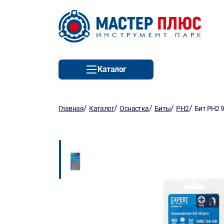
Каталог
/
/
/
/
/
Главная
Каталог
Оснастка
Биты
PH2
Бит PH2 9