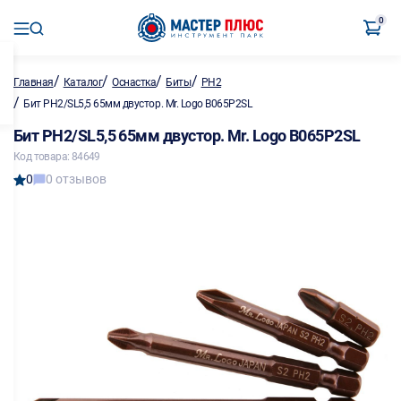
0
/
/
/
/
Главная
Каталог
Оснастка
Биты
PH2
/
Бит PH2/SL5,5 65мм двустор. Mr. Logo B065P2SL
Бит PH2/SL5,5 65мм двустор. Mr. Logo B065P2SL
Код товара: 84649
0
0 отзывов