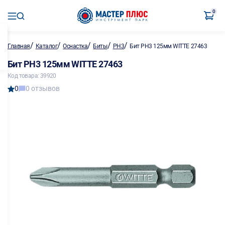
0
/
/
/
/
/
Главная
Каталог
Оснастка
Биты
PH3
Бит PH3 125мм WITTE 27463
Бит PH3 125мм WITTE 27463
Код товара: 39920
0
0 отзывов