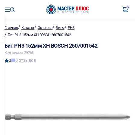
0
/
/
/
/
Главная
Каталог
Оснастка
Биты
PH3
/
Бит PH3 152мм XH BOSCH 2607001542
Бит PH3 152мм XH BOSCH 2607001542
Код товара: 29763
0
0 отзывов