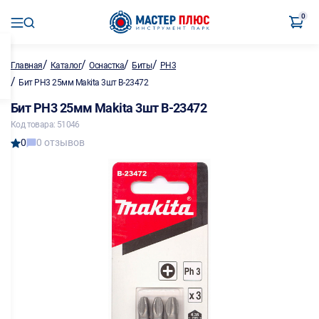
0
/
/
/
/
Главная
Каталог
Оснастка
Биты
PH3
/
Бит PH3 25мм Makita 3шт B-23472
Бит PH3 25мм Makita 3шт B-23472
Код товара: 51046
0
0 отзывов