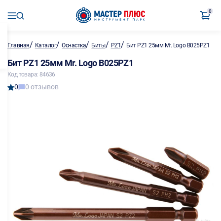
0
/
/
/
/
/
Главная
Каталог
Оснастка
Биты
PZ1
Бит PZ1 25мм Mr. Logo B025PZ1
Бит PZ1 25мм Mr. Logo B025PZ1
Код товара: 84636
0
0 отзывов