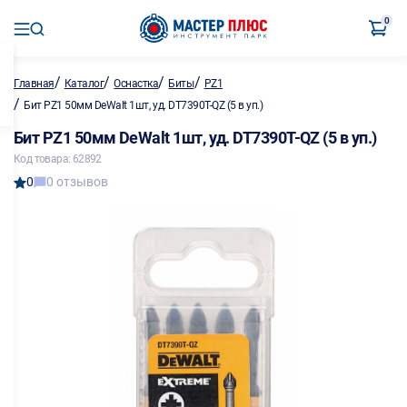
0
/
/
/
/
Главная
Каталог
Оснастка
Биты
PZ1
/
Бит PZ1 50мм DeWalt 1шт, уд. DT7390T-QZ (5 в уп.)
Бит PZ1 50мм DeWalt 1шт, уд. DT7390T-QZ (5 в уп.)
Код товара: 62892
0
0 отзывов