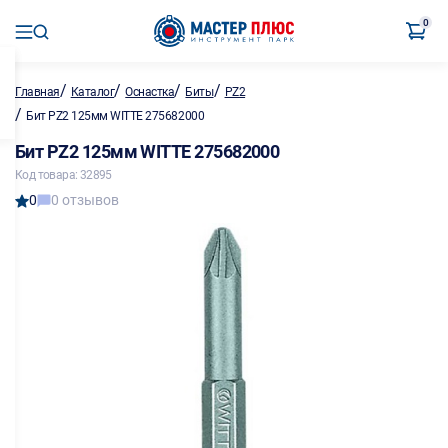
0
/
/
/
/
Главная
Каталог
Оснастка
Биты
PZ2
/
Бит PZ2 125мм WITTE 275682000
Бит PZ2 125мм WITTE 275682000
Код товара: 32895
0
0 отзывов