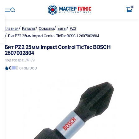
0
/
/
/
/
Главная
Каталог
Оснастка
Биты
PZ2
/
Бит PZ2 25мм Impact Control TicTac BOSCH 2607002804
Бит PZ2 25мм Impact Control TicTac BOSCH
2607002804
Код товара: 74179
0
0 отзывов