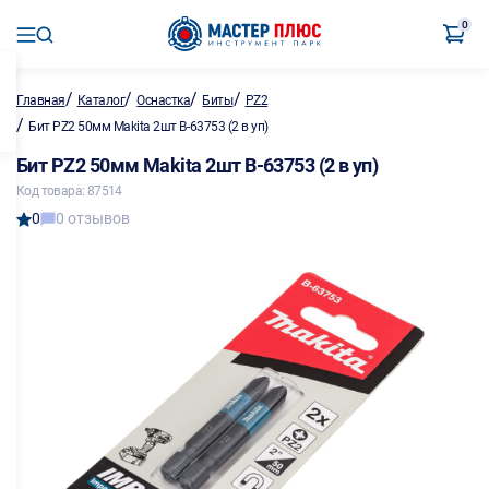
0
/
/
/
/
Главная
Каталог
Оснастка
Биты
PZ2
/
Бит PZ2 50мм Makita 2шт B-63753 (2 в уп)
Бит PZ2 50мм Makita 2шт B-63753 (2 в уп)
Код товара: 87514
0
0 отзывов