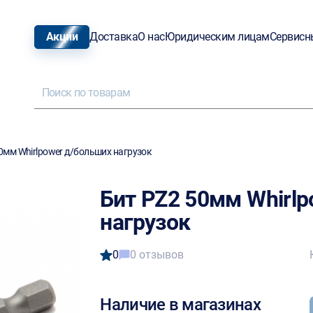
Акции
Доставка
О нас
Юридическим лицам
Сервисн
0мм Whirlpower д/больших нагрузок
Бит PZ2 50мм Whirl
нагрузок
0
0 отзывов
Наличие в магазинах