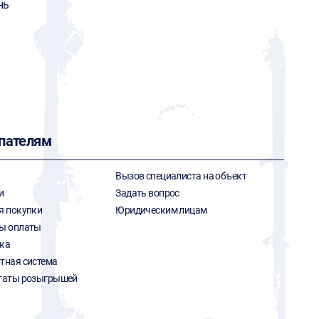
нь
пателям
Вызов специалиста на объект
и
Задать вопрос
я покупки
Юридическим лицам
ы оплаты
ка
тная система
таты розыгрышей