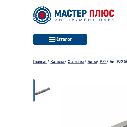
Каталог
/
/
/
/
/
Главная
Каталог
Оснастка
Биты
PZ2
Бит PZ2 5