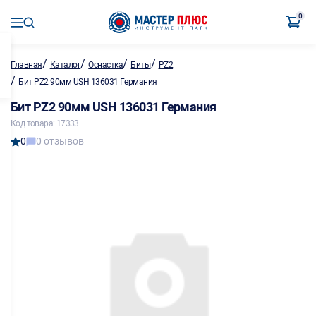
0
/
/
/
/
Главная
Каталог
Оснастка
Биты
PZ2
/
Бит PZ2 90мм USH 136031 Германия
Бит PZ2 90мм USH 136031 Германия
Код товара: 17333
0
0 отзывов