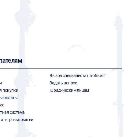
пателям
Вызов специалиста на объект
и
Задать вопрос
я покупки
Юридическим лицам
ы оплаты
ка
тная система
таты розыгрышей