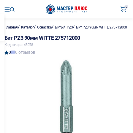
0
/
/
/
/
/
Главная
Каталог
Оснастка
Биты
PZ3
Бит PZ3 90мм WITTE 275712000
Бит PZ3 90мм WITTE 275712000
Код товара: 45078
0
0 отзывов