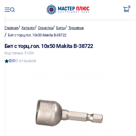
0
/
/
/
/
Главная
Каталог
Оснастка
Биты
Торцевые
/
Бит с торц.гол. 10х50 Makita B-38722
Бит с торц.гол. 10х50 Makita B-38722
Код товара: 51034
0
0 отзывов