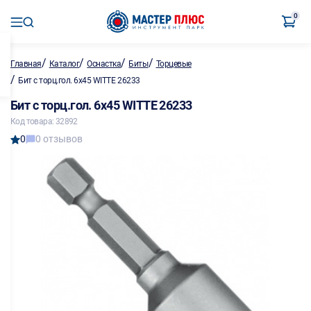
0
/
/
/
/
Главная
Каталог
Оснастка
Биты
Торцевые
/
Бит с торц.гол. 6х45 WITTE 26233
Бит с торц.гол. 6х45 WITTE 26233
Код товара: 32892
0
0 отзывов