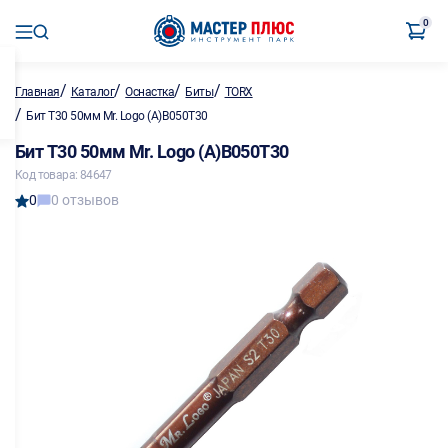
0
/
/
/
/
Главная
Каталог
Оснастка
Биты
TORX
/
Бит T30 50мм Mr. Logo (А)B050T30
Бит T30 50мм Mr. Logo (А)B050T30
Код товара: 84647
0
0 отзывов