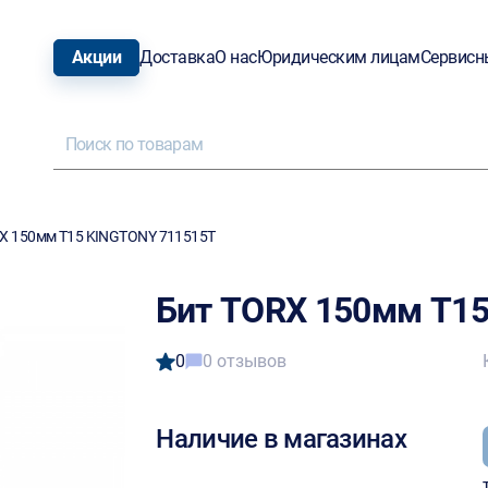
Акции
Доставка
О нас
Юридическим лицам
Сервисн
X 150мм T15 KINGTONY 711515T
Бит TORX 150мм T1
0
0 отзывов
Наличие в магазинах