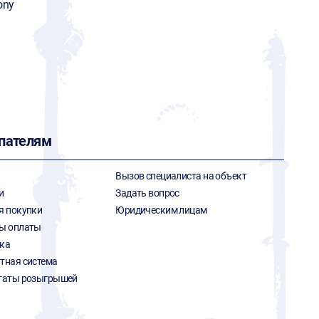
ony
пателям
Вызов специалиста на объект
и
Задать вопрос
я покупки
Юридическим лицам
ы оплаты
ка
тная система
таты розыгрышей