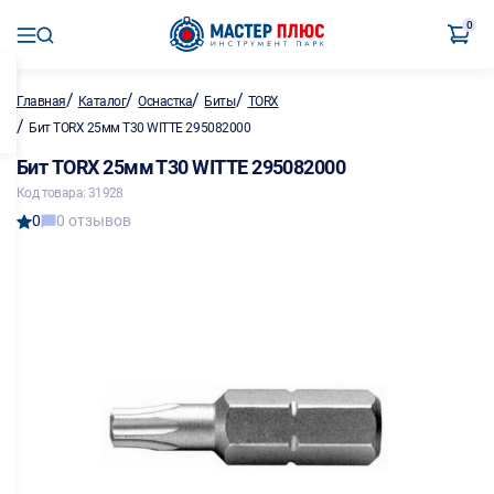
0
/
/
/
/
Главная
Каталог
Оснастка
Биты
TORX
/
Бит TORX 25мм Т30 WITTE 295082000
Бит TORX 25мм Т30 WITTE 295082000
Код товара: 31928
0
0 отзывов