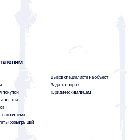
пателям
Вызов специалиста на объект
и
Задать вопрос
я покупки
Юридическим лицам
ы оплаты
ка
тная система
таты розыгрышей