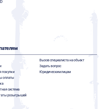
RD
пателям
Вызов специалиста на объект
и
Задать вопрос
я покупки
Юридическим лицам
ы оплаты
ка
тная система
таты розыгрышей