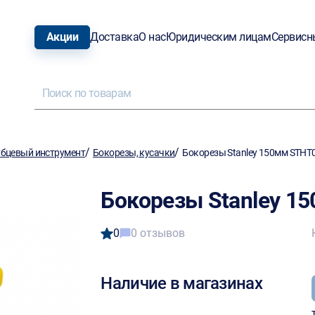
Акции
Доставка
О нас
Юридическим лицам
Сервисн
/
/
бцевый инструмент
Бокорезы, кусачки
Бокорезы Stanley 150мм STHT
Бокорезы Stanley 1
0
0 отзывов
Наличие в магазинах