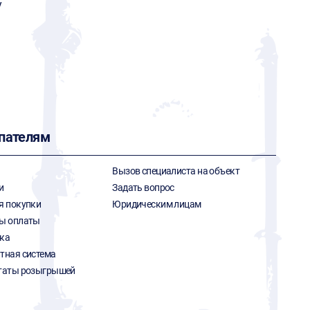
y
пателям
Вызов специалиста на объект
и
Задать вопрос
я покупки
Юридическим лицам
ы оплаты
ка
тная система
таты розыгрышей