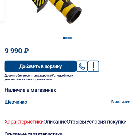
1
2
3
4
9 990 ₽
Добавить в корзину
Доступна беспроцентная рассрочка 0%, подробности
уточняйте на кассах в торговых залах.
Наличие в магазинах
Шевченко
В наличии
Характеристики
Описание
Отзывы
Условия покупки
Основные характеристики