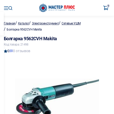
0
/
/
/
Главная
Каталог
Электроинструмент
Сетевые УШМ
/
Болгарка 9562CVH Makita
Болгарка 9562CVH Makita
Код товара: 21498
0
0 отзывов