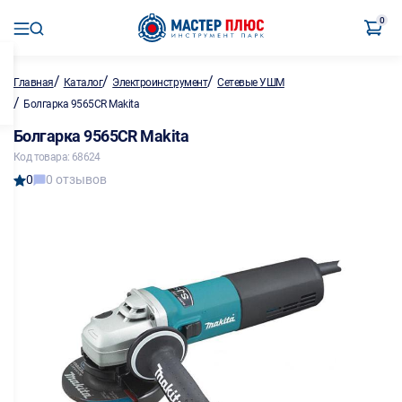
0
/
/
/
Главная
Каталог
Электроинструмент
Сетевые УШМ
/
Болгарка 9565CR Makita
Болгарка 9565CR Makita
Код товара: 68624
0
0 отзывов