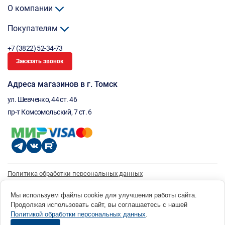
О компании
Покупателям
+7 (3822) 52-34-73
Заказать звонок
Адреса магазинов в г. Томск
ул. Шевченко, 44 ст. 46
пр-т Комсомольский, 7 ст. 6
Политика обработки персональных данных
Согласие на обработку персональных данных
Согласие на получение рассылки
Мы используем файлы cookie для улучшения работы сайта.
Продолжая использовать сайт, вы соглашаетесь с нашей
© 1996 - 2026 инструмент парк «Мастер Плюс» Россия, г. Томск, ул. Шевченко, 44 ст. 46, (3822) 52-34-
Политикой обработки персональных данных
.
73 okp@masterplus.tomsk.ru ИП Брусницын Д.Н. ИНН 701700002741
Разработано в Sibcode.team