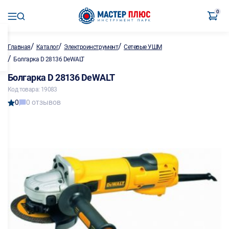
0
/
/
/
Главная
Каталог
Электроинструмент
Сетевые УШМ
/
Болгарка D 28136 DeWALT
Болгарка D 28136 DeWALT
Код товара: 19083
0
0 отзывов