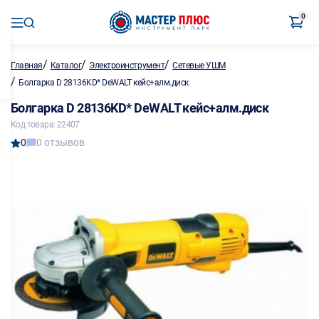
0
/
/
/
Главная
Каталог
Электроинструмент
Сетевые УШМ
/
Болгарка D 28136KD* DeWALT кейс+алм.диск
Болгарка D 28136KD* DeWALT кейс+алм.диск
Код товара: 22407
0
0 отзывов