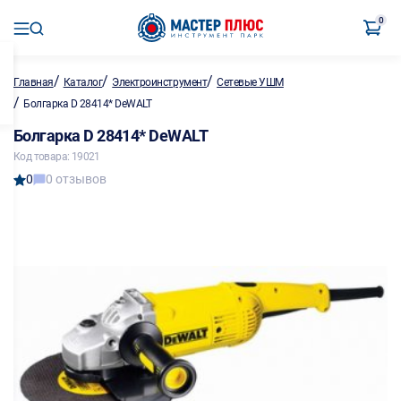
0
/
/
/
Главная
Каталог
Электроинструмент
Сетевые УШМ
/
Болгарка D 28414* DeWALT
Болгарка D 28414* DeWALT
Код товара: 19021
0
0 отзывов