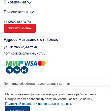
О компании
Покупателям
+7 (3822) 52-34-73
Заказать звонок
Адреса магазинов в г. Томск
ул. Шевченко, 44 ст. 46
пр-т Комсомольский, 7 ст. 6
Политика обработки персональных данных
Согласие на обработку персональных данных
Согласие на получение рассылки
Мы используем файлы cookie для улучшения работы сайта.
Продолжая использовать сайт, вы соглашаетесь с нашей
© 1996 - 2026 инструмент парк «Мастер Плюс» Россия, г. Томск, ул. Шевченко, 44 ст. 46, (3822) 52-34-
Политикой обработки персональных данных
.
73 okp@masterplus.tomsk.ru ИП Брусницын Д.Н. ИНН 701700002741
Разработано в Sibcode.team