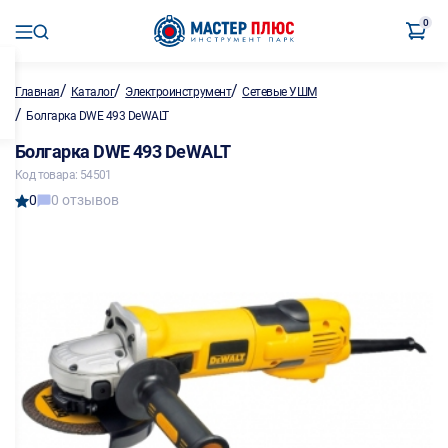
0
/
/
/
Главная
Каталог
Электроинструмент
Сетевые УШМ
/
Болгарка DWЕ 493 DeWALT
Болгарка DWЕ 493 DeWALT
Код товара: 54501
0
0 отзывов