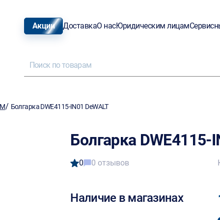
Акции
Доставка
О нас
Юридическим лицам
Сервисн
/
ШМ
Болгарка DWE4115-IN01 DeWALT
Болгарка DWE4115-
0
0 отзывов
Наличие в магазинах