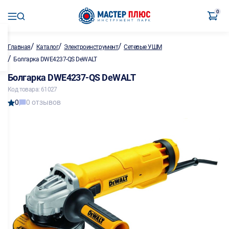
0
/
/
/
Главная
Каталог
Электроинструмент
Сетевые УШМ
/
Болгарка DWE4237-QS DeWALT
Болгарка DWE4237-QS DeWALT
Код товара: 61027
0
0 отзывов