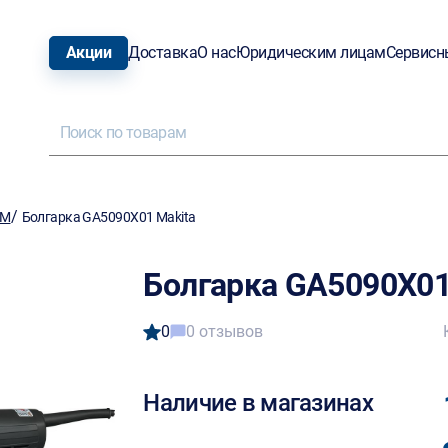
Акции
Доставка
О нас
Юридическим лицам
Сервисн
/
ШМ
Болгарка GA5090X01 Makita
Болгарка GA5090X01
0
0 отзывов
Наличие в магазинах