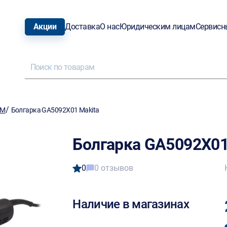
Акции
Доставка
О нас
Юридическим лицам
Сервисн
/
ШМ
Болгарка GA5092X01 Makita
Болгарка GA5092X01
0
0 отзывов
Наличие в магазинах