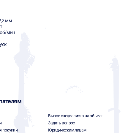
2,2 мм
т
 об/мин
уск
пателям
Вызов специалиста на объект
и
Задать вопрос
я покупки
Юридическим лицам