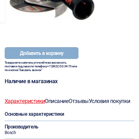
Добавить в корзину
Товара нет в наличии, уточняйте возможность
поставки под заказ по телефону
+7 (3822) 52-34-73
или
по кнопке "Заказать звонок"
Наличие в магазинах
Характеристики
Описание
Отзывы
Условия покупки
Основные характеристики
Производитель
Bosch