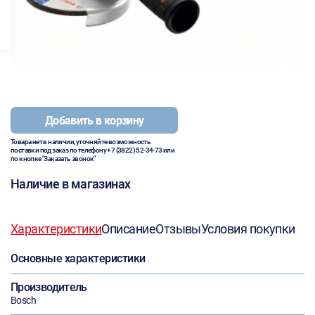
Добавить в корзину
Товара нет в наличии, уточняйте возможность
поставки под заказ по телефону
+7 (3822) 52-34-73
или
по кнопке "Заказать звонок"
Наличие в магазинах
Характеристики
Описание
Отзывы
Условия покупки
Основные характеристики
Производитель
Bosch