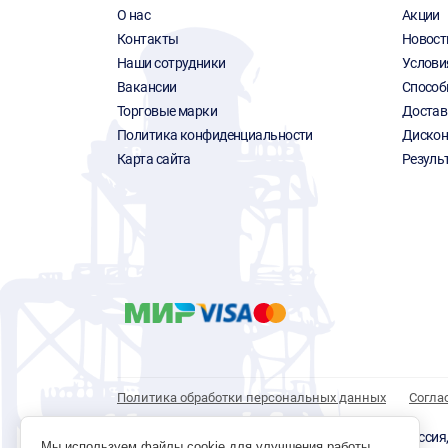
О нас
Акции
Контакты
Новост
Наши сотрудники
Услови
Вакансии
Способ
Торговые марки
Достав
Политика конфиденциальности
Дискон
Карта сайта
Резуль
Политика обработки персональных данных
Согла
© 1996 - 2026 инструмент парк «Мастер Плюс» Россия, г.
Мы используем файлы cookie для улучшения работы